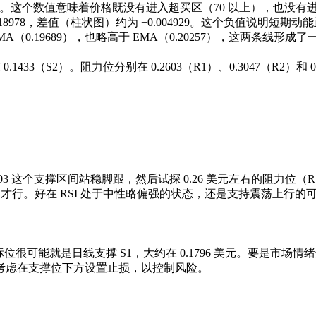
位置。这个数值意味着价格既没有进入超买区（70 以上），也没有
为 0.018978，差值（柱状图）约为 −0.004929。这个负值
MA（0.19689），也略高于 EMA（0.20257），这两条
0.1433（S2）。阻力位分别在 0.2603（R1）、0.3047（R2
.203 这个支撑区间站稳脚跟，然后试探 0.26 美元左右的阻
才行。好在 RSI 处于中性略偏强的状态，还是支持震荡上行的
个目标位很可能就是日线支撑 S1，大约在 0.1796 美元。要是市
或者考虑在支撑位下方设置止损，以控制风险。