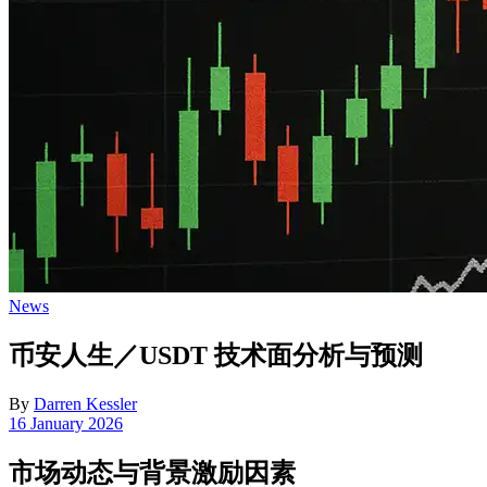
Posted
News
in
币安人生／USDT 技术面分析与预测
By
Darren Kessler
Post
16 January 2026
date
市场动态与背景激励因素