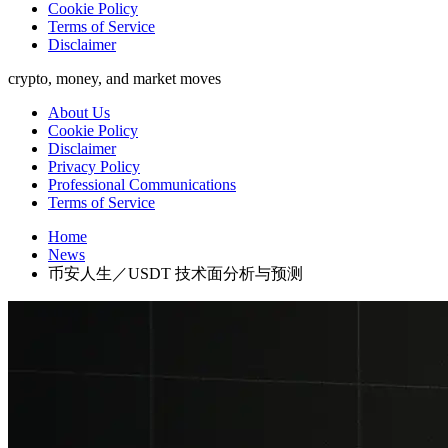
Cookie Policy
Terms of Service
Disclaimer
crypto, money, and market moves
About Us
Cookie Policy
Disclaimer
Privacy Policy
Professional Communications
Terms of Service
Home
News
币安人生／USDT 技术面分析与预测