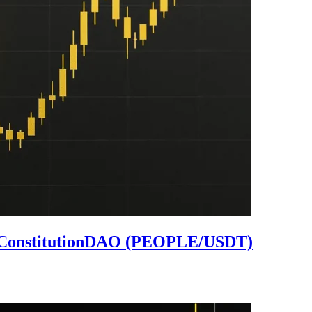
for ConstitutionDAO (PEOPLE/USDT)