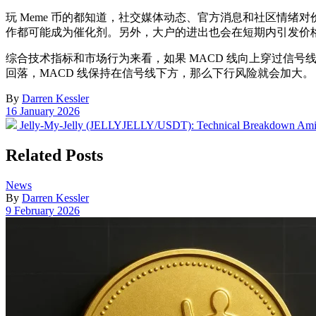
玩 Meme 币的都知道，社交媒体动态、官方消息和社区情
作都可能成为催化剂。另外，大户的进出也会在短期内引发价
综合技术指标和市场行为来看，如果 MACD 线向上穿过信号线
回落，MACD 线保持在信号线下方，那么下行风险就会加大。
By
Darren Kessler
Post
16 January 2026
date
Previous
Jelly-My-Jelly (JELLYJELLY/USDT): Technical Breakdown Ami
post:
Related Posts
Posted
News
in
By
Darren Kessler
Post
9 February 2026
date