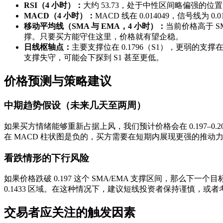
RSI（4 小时）：
大约 53.73，处于中性区间略偏强的
MACD（4 小时）：
MACD 线在 0.014049，信号线
移动平均线（SMA 与 EMA，4 小时）：
当前价格高于 S
撑。只要买方能守住这里，价格就有望企稳。
日线枢轴点：
主要支撑位在 0.1796（S1），更弱的支撑在 
支撑失守，可能会下探到 S1 甚至更低。
价格预测与策略建议
中期趋势假设（未来几天至两周）
如果买方情绪能够重新占据上风，我们预计价格会在 0.197–0
在 MACD 柱状图是负的，买方需要在短期内展现更强的推动力
看跌情形的下行风险
如果价格跌破 0.197 这个 SMA/EMA 支撑区间，那么下一
0.1433 区域。在这种情况下，建议短线投资者保持谨慎，
交易者应关注的触发因素